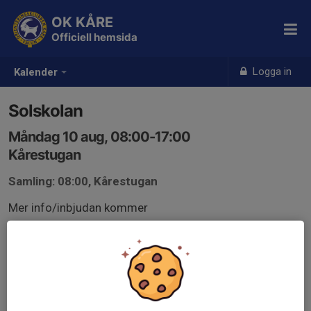
OK KÅRE
Officiell hemsida
Logga in
Kalender
Solskolan
Måndag 10 aug, 08:00-17:00
Kårestugan
Samling: 08:00, Kårestugan
Mer info/inbjudan kommer