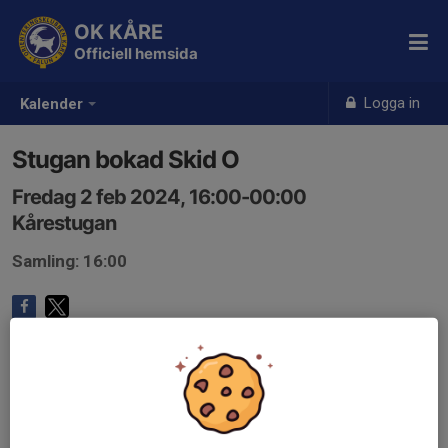
OK KÅRE
Officiell hemsida
Logga in
Kalender
Stugan bokad Skid O
Fredag 2 feb 2024, 16:00-00:00
Kårestugan
Samling: 16:00